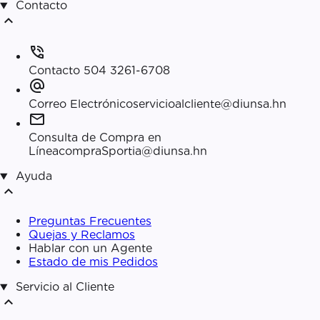
Contacto
expand_less
phone_in_talk
Contacto
504 3261-6708
alternate_email
Correo Electrónico
servicioalcliente@diunsa.hn
mail
Consulta de Compra en
Línea
compraSportia@diunsa.hn
Ayuda
expand_less
Preguntas Frecuentes
Quejas y Reclamos
Hablar con un Agente
Estado de mis Pedidos
Servicio al Cliente
expand_less