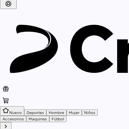
kid_star
Nuevo
Deportes
Hombre
Mujer
Niños
Accesorios
Maquinas
Fútbol
chevron_right